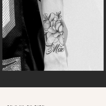
←
older