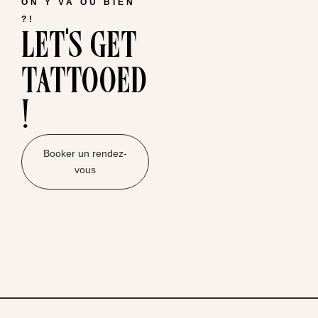
ON Y VA OU BIEN
let's get
?!
tattooed
!
Booker un rendez-
vous