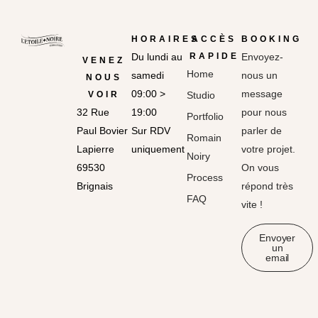
HORAIRES
ACCÈS
BOOKING
Du lundi au
RAPIDE
Envoyez-
VENEZ
Home
samedi
nous un
NOUS
09:00 >
message
VOIR
Studio
32 Rue
19:00
pour nous
Portfolio
Paul Bovier
Sur RDV
parler de
Romain
Lapierre
uniquement
votre projet.
Noiry
69530
On vous
Process
Brignais
répond très
FAQ
vite !
Envoyer
un
email