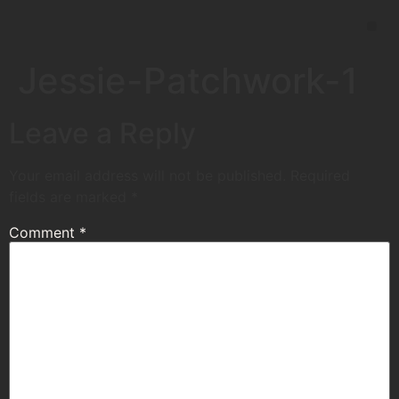
Jessie-Patchwork-1
Leave a Reply
Your email address will not be published.
Required
fields are marked
*
Comment
*