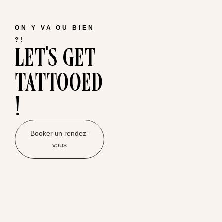
ON Y VA OU BIEN
let's get
?!
tattooed
!
Booker un rendez-
vous