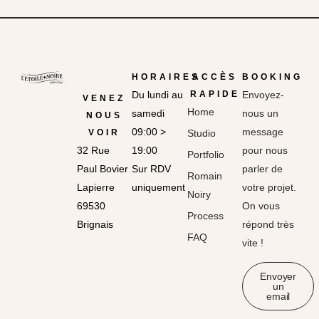
HORAIRES
ACCÈS
BOOKING
Du lundi au
RAPIDE
Envoyez-
VENEZ
Home
samedi
nous un
NOUS
09:00 >
message
VOIR
Studio
32 Rue
19:00
pour nous
Portfolio
Paul Bovier
Sur RDV
parler de
Romain
Lapierre
uniquement
votre projet.
Noiry
69530
On vous
Process
Brignais
répond très
FAQ
vite !
Envoyer
un
email