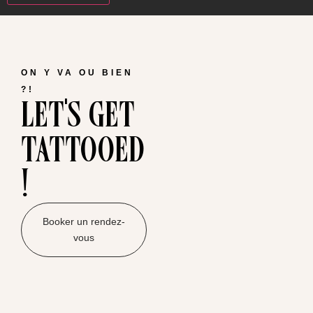
ON Y VA OU BIEN
let's get
?!
tattooed
!
Booker un rendez-
vous