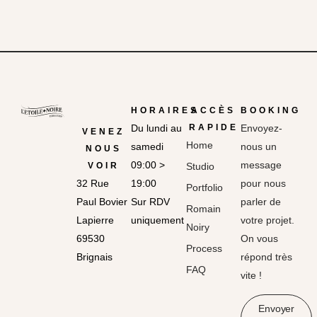
HORAIRES
ACCÈS
BOOKING
Du lundi au
RAPIDE
Envoyez-
VENEZ
Home
samedi
nous un
NOUS
09:00 >
message
VOIR
Studio
32 Rue
19:00
pour nous
Portfolio
Paul Bovier
Sur RDV
parler de
Romain
Lapierre
uniquement
votre projet.
Noiry
69530
On vous
Process
Brignais
répond très
FAQ
vite !
Envoyer