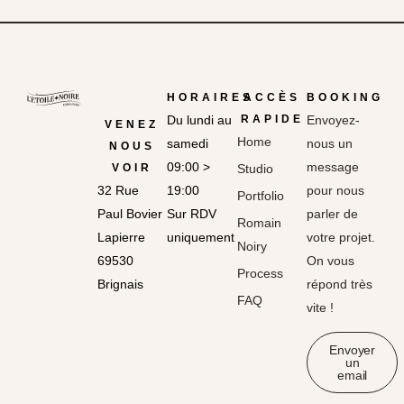
HORAIRES
ACCÈS
BOOKING
Du lundi au
RAPIDE
Envoyez-
VENEZ
Home
samedi
nous un
NOUS
09:00 >
message
VOIR
Studio
32 Rue
19:00
pour nous
Portfolio
Paul Bovier
Sur RDV
parler de
Romain
Lapierre
uniquement
votre projet.
Noiry
69530
On vous
Process
Brignais
répond très
FAQ
vite !
Envoyer
un
email