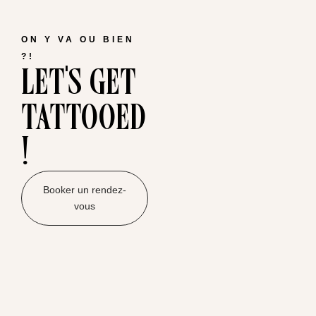
ON Y VA OU BIEN
let's get
?!
tattooed
!
Booker un rendez-
vous