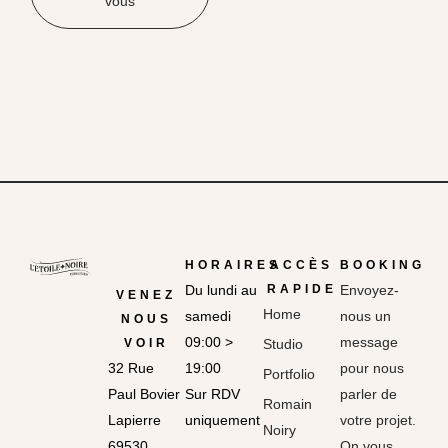
vous
HORAIRES
ACCÈS
BOOKING
Du lundi au
RAPIDE
Envoyez-
VENEZ
Home
samedi
nous un
NOUS
09:00 >
message
VOIR
Studio
32 Rue
19:00
pour nous
Portfolio
Paul Bovier
Sur RDV
parler de
Romain
Lapierre
uniquement
votre projet.
Noiry
69530
On vous