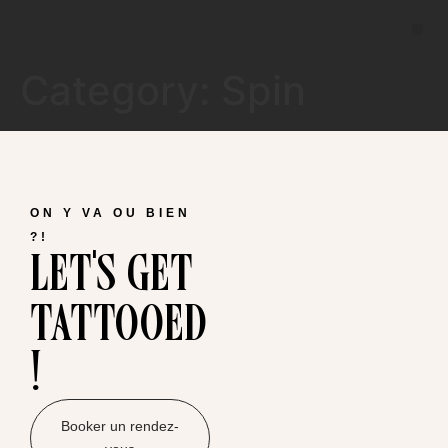
Category:
Spin
ON Y VA OU BIEN
let's get
?!
tattooed
!
Booker un rendez-